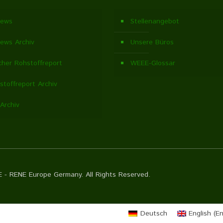
ews
Stellenangebot
ews Archiv
Unsere Büros
cher Rohstoffreport
WEEE-Glossar
stoffreport Archiv
Archiv
 - RENE Europe Germany. All Rights Reserved.
Deutsch
English
(
En