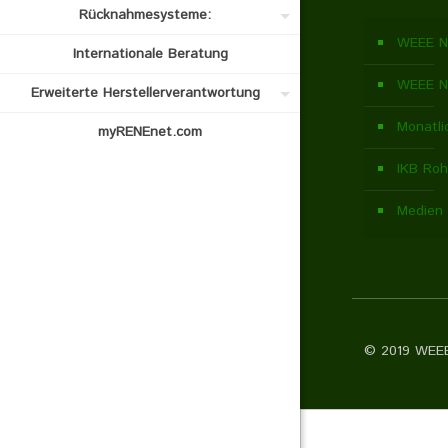
Rücknahmesysteme:
WEEE N
Internationale Beratung
WEEE N
Erweiterte Herstellerverantwortung
Monatli
myRENEnet.com
IKB Roh
Medien 
© 2019 WEEE