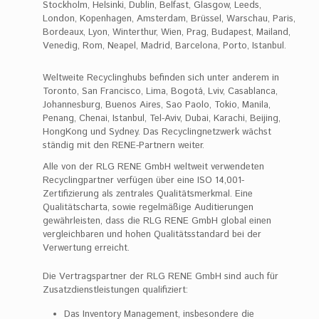
Stockholm, Helsinki, Dublin, Belfast, Glasgow, Leeds,
London, Kopenhagen, Amsterdam, Brüssel, Warschau, Paris,
Bordeaux, Lyon, Winterthur, Wien, Prag, Budapest, Mailand,
Venedig, Rom, Neapel, Madrid, Barcelona, Porto, Istanbul.
Weltweite Recyclinghubs befinden sich unter anderem in
Toronto, San Francisco, Lima, Bogotá, Lviv, Casablanca,
Johannesburg, Buenos Aires, Sao Paolo, Tokio, Manila,
Penang, Chenai, Istanbul, Tel-Aviv, Dubai, Karachi, Beijing,
HongKong und Sydney. Das Recyclingnetzwerk wächst
ständig mit den RENE-Partnern weiter.
Alle von der RLG RENE GmbH weltweit verwendeten
Recyclingpartner verfügen über eine ISO 14,001-
Zertifizierung als zentrales Qualitätsmerkmal. Eine
Qualitätscharta, sowie regelmäßige Auditierungen
gewährleisten, dass die RLG RENE GmbH global einen
vergleichbaren und hohen Qualitätsstandard bei der
Verwertung erreicht.
Die Vertragspartner der RLG RENE GmbH sind auch für
Zusatzdienstleistungen qualifiziert:
Das Inventory Management, insbesondere die