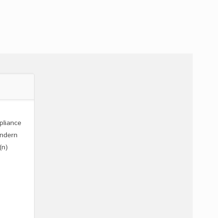
pliance
ändern
(n)