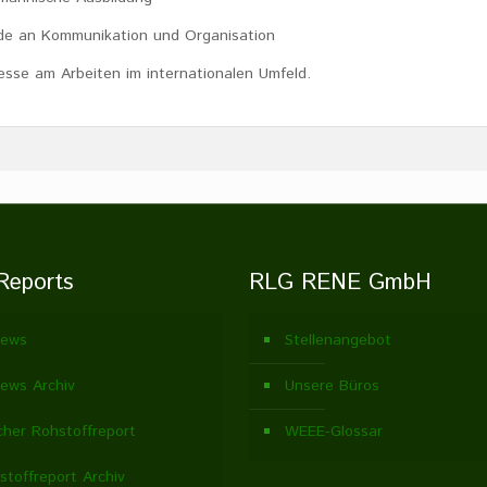
de an Kommunikation und Organisation
resse am Arbeiten im internationalen Umfeld.
Reports
RLG RENE GmbH
ews
Stellenangebot
ews Archiv
Unsere Büros
cher Rohstoffreport
WEEE-Glossar
stoffreport Archiv