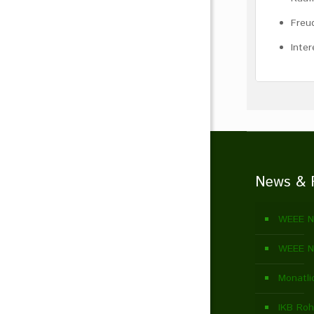
Freu
Inte
News & 
WEEE N
WEEE N
Monatli
IKB Roh