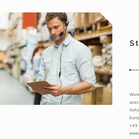
S
Wenn
auss
Geha
Euro
+49 
www.