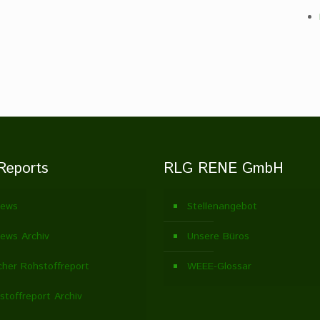
Reports
RLG RENE GmbH
ews
Stellenangebot
ews Archiv
Unsere Büros
cher Rohstoffreport
WEEE-Glossar
stoffreport Archiv