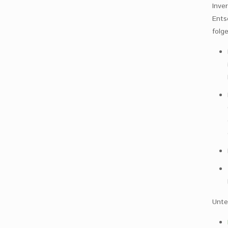
Inve
Ents
folg
Unte