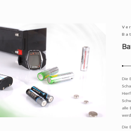
Ve
Ba
Ba
Die 
Scha
Hier
Schw
alle
werd
Die 