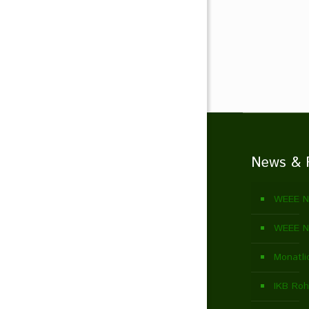
News & 
WEEE N
WEEE N
Monatli
IKB Roh