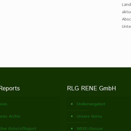
Länd
aktu
Absc
Unte
Reports
RLG RENE GmbH
ews
Stellenangebot
ews Archiv
Unsere Büros
cher Rohstoffreport
WEEE-Glossar