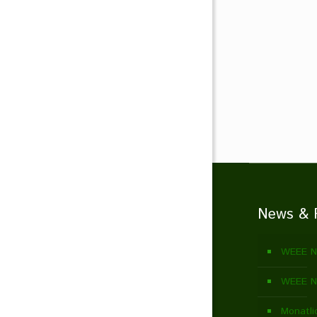
News & 
WEEE N
WEEE N
Monatli