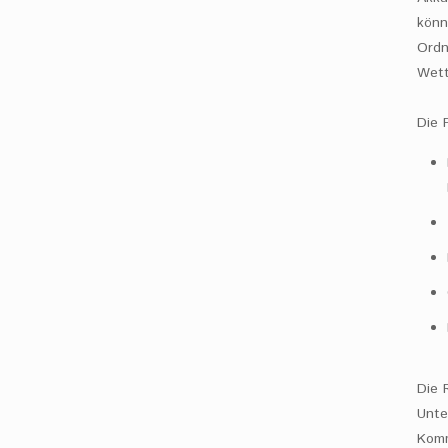
könn
Ordn
Wett
Die 
Die 
Unte
Komm