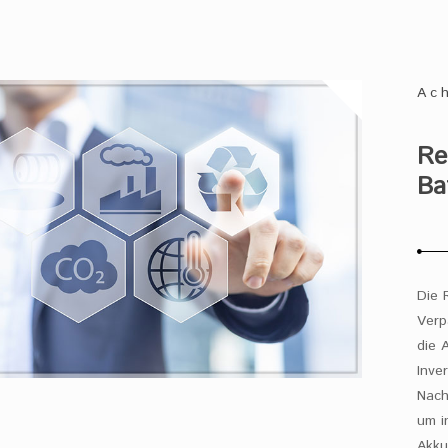
Ac
Re
Ba
Die 
Verp
die 
Inve
Nach
um i
Akku