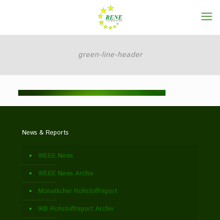
green-line-header
News & Reports
WEEE News
WEEE News Archiv
Monatlicher Rohstoffreport
IKB Rohstoffreport Archiv