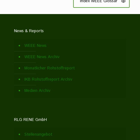
Index WEEE Glossar
News & Reports
WEEE News
WEEE News Archiv
Monatlicher Rohstoffreport
IKB Rohstoffreport Archiv
Medien Archiv
RLG RENE GmbH
Stellenangebot