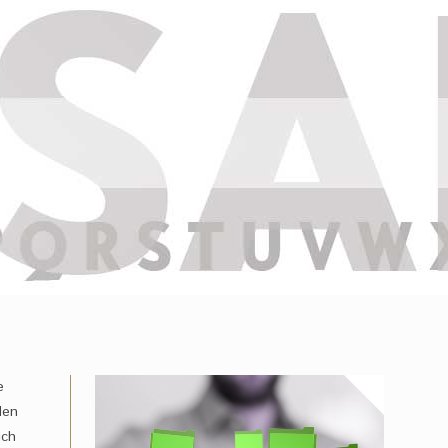
e
den
ich