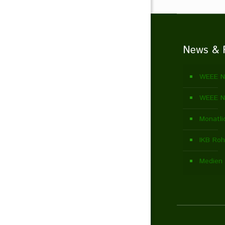
News & 
WEEE N
WEEE N
Monatli
IKB Roh
Medien 