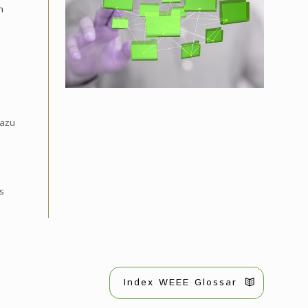
n
Dazu
s
Index WEEE Glossar