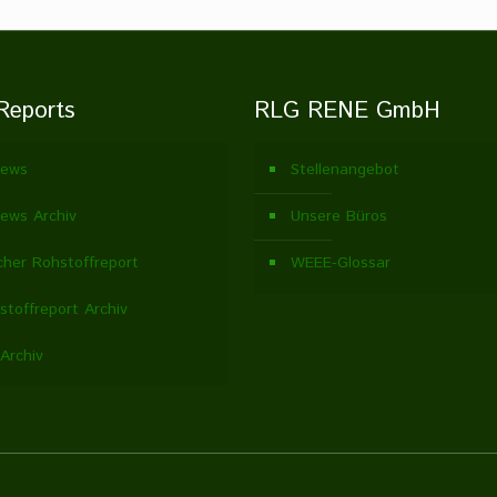
Reports
RLG RENE GmbH
ews
Stellenangebot
ews Archiv
Unsere Büros
cher Rohstoffreport
WEEE-Glossar
stoffreport Archiv
Archiv