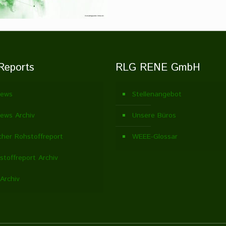
Reports
RLG RENE GmbH
ews
Stellenangebot
ews Archiv
Unsere Büros
cher Rohstoffreport
WEEE-Glossar
stoffreport Archiv
Archiv