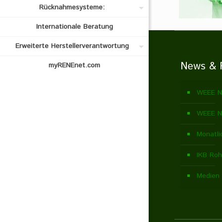
Rücknahmesysteme:
Internationale Beratung
Erweiterte Herstellerverantwortung
News & 
myRENEnet.com
WEEE N
WEEE N
Monatli
IKB Roh
Medien 