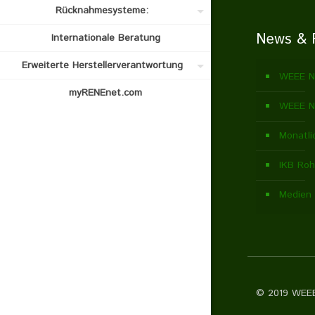
Rücknahmesysteme:
News & 
Internationale Beratung
Erweiterte Herstellerverantwortung
WEEE N
myRENEnet.com
WEEE N
Monatli
IKB Roh
Medien 
© 2019 WEEE