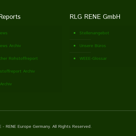
Reports
RLG RENE GmbH
ews
Stellenangebot
ews Archiv
Unsere Büros
cher Rohstoffreport
WEEE-Glossar
stoffreport Archiv
Archiv
 - RENE Europe Germany. All Rights Reserved.