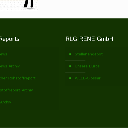
Reports
RLG RENE GmbH
ews
Stellenangebot
ews Archiv
Unsere Büros
cher Rohstoffreport
WEEE-Glossar
stoffreport Archiv
Archiv