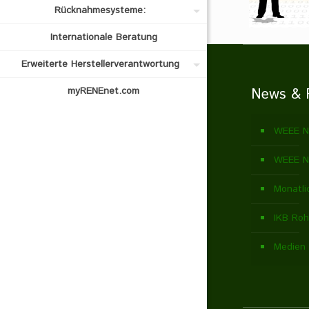
Rücknahmesysteme:
Internationale Beratung
Erweiterte Herstellerverantwortung
myRENEnet.com
News & 
WEEE N
WEEE N
Monatli
IKB Roh
Medien 