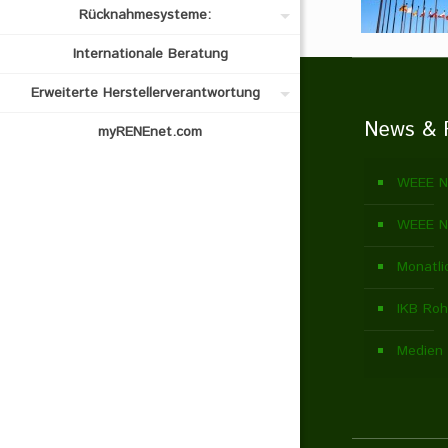
Rücknahmesysteme:
Internationale Beratung
Erweiterte Herstellerverantwortung
News & 
myRENEnet.com
WEEE N
WEEE N
Monatli
IKB Roh
Medien 