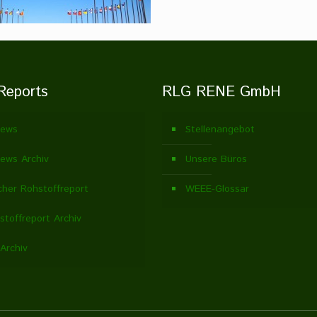
Reports
RLG RENE GmbH
ews
Stellenangebot
ews Archiv
Unsere Büros
cher Rohstoffreport
WEEE-Glossar
stoffreport Archiv
Archiv