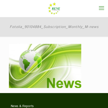
Fotolia_90104884_Subscription_Monthly_M-news
News & Reports