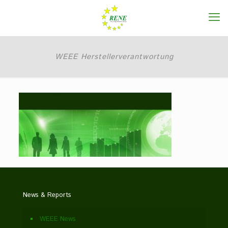
WEEE Herstellerverantwortung
News & Reports
WEEE News