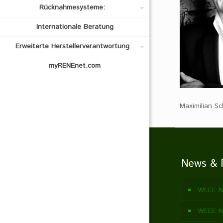
Rücknahmesysteme:
Internationale Beratung
Erweiterte Herstellerverantwortung
myRENEnet.com
Maximilian S
News & 
WEEE N
WEEE N