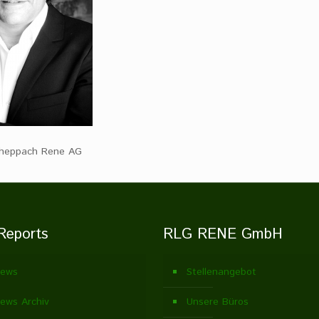
cheppach Rene AG
Reports
RLG RENE GmbH
ews
Stellenangebot
ews Archiv
Unsere Büros